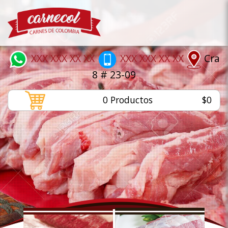
XXX XXX XX XX
XXX XXX XX XX
Cra
8 # 23-09
0
Productos
$0